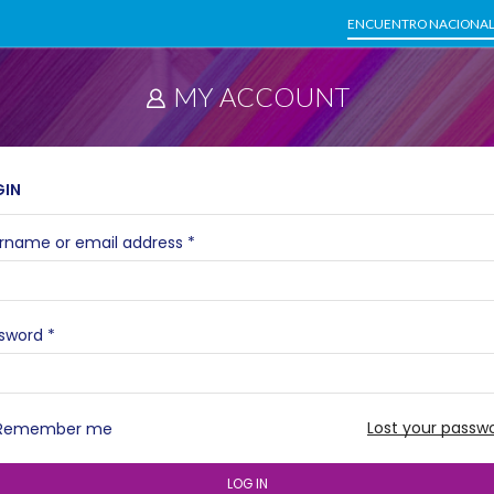
ENCUENTRO NACIONAL
MY ACCOUNT
GIN
rname or email address
*
sword
*
Lost your passw
Remember me
LOG IN